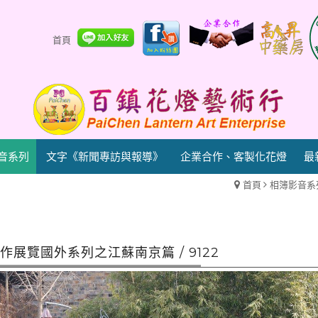
首頁
音系列
文字《新聞專訪與報導》
企業合作、客製化花燈
最
首頁
相簿影音系
作展覽國外系列之江蘇南京篇 / 9122