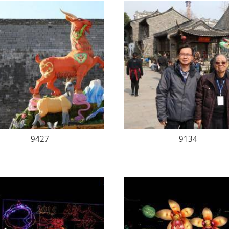
9427
9134