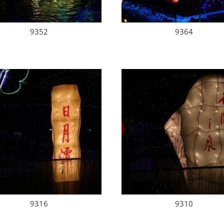
9352
9364
9316
9310