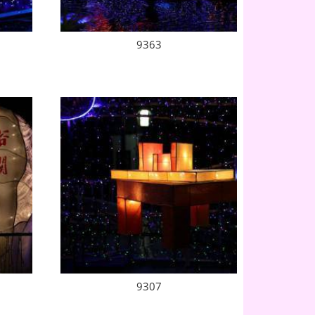
9363
9307