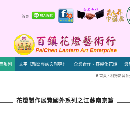
首頁
音系列
文字《新聞專訪與報導》
企業合作、客製化花燈
最
首頁
相簿影音系
花燈製作展覽國外系列之江蘇南京篇