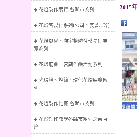
2015
花燈製作展覽-各縣市系列
花燈客製化系列(公司、宴會…等)
花燈廟會、廟宇整體神轎亮化展
覽系列
花燈廟會、宮廟作醮活動系列
光環境、燈籠、環保花燈展覽系
列
花燈製作比賽-各縣市系列
花燈製作教學各縣市系列之台南
篇