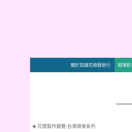
關於百鎮花燈藝術行
相簿影
花燈製作展覽-台灣燈會系列