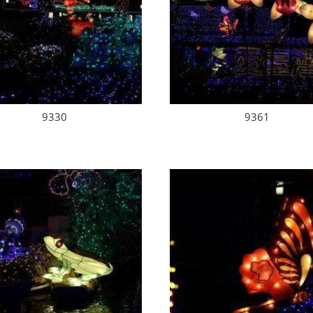
9330
9361